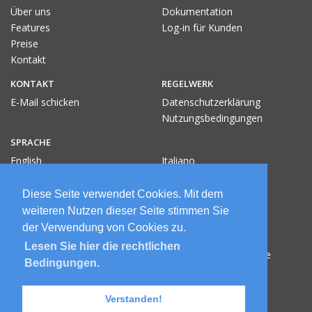
Über uns
Dokumentation
Features
Log-in für Kunden
Preise
Kontakt
KONTAKT
REGELWERK
E-Mail schicken
Datenschutzerklärung
Nutzungsbedingungen
SPRACHE
English
Italiano
Español
Pусский
Deutsch
Hrvatski
Diese Seite verwendet Cookies. Mit dem
Français
weiteren Nutzen dieser Seite stimmen Sie
der Verwendung von Cookies zu.
Lesen Sie hier die rechtlichen
© 2026 The Basetrip by Silent Creations, Ltd. Alle Rechte
Bedingungen.
vorbehalten.
Verstanden!