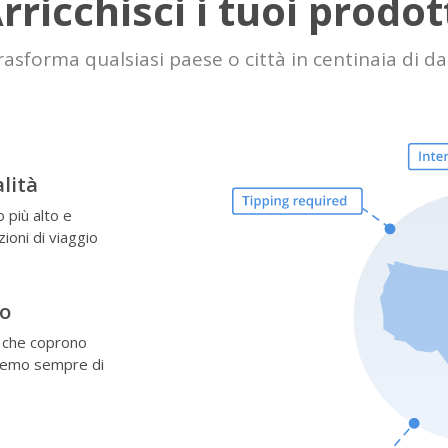
rricchisci i tuoi prodot
rasforma qualsiasi paese o città in centinaia di dat
alità
o più alto e
zioni di viaggio
o
i che coprono
reremo sempre di